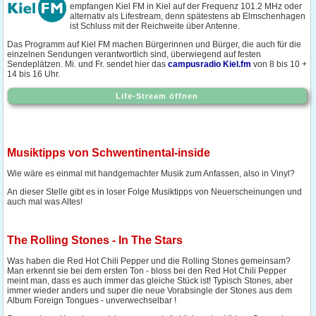
empfangen Kiel FM in Kiel auf der Frequenz 101.2 MHz oder
alternativ als Lifestream, denn spätestens ab Elmschenhagen
ist Schluss mit der Reichweite über Antenne.
Das Programm auf Kiel FM machen Bürgerinnen und Bürger, die auch für die
einzelnen Sendungen verantwortlich sind, überwiegend auf festen
Sendeplätzen. Mi. und Fr. sendet hier das
campusradio Kiel.fm
von 8 bis 10 +
14 bis 16 Uhr.
Life-Stream öffnen
Musiktipps von Schwentinental-inside
Wie wäre es einmal mit handgemachter Musik zum Anfassen, also in Vinyl?
An dieser Stelle gibt es in loser Folge Musiktipps von Neuerscheinungen und
auch mal was Altes!
The Rolling Stones - In The Stars
Was haben die Red Hot Chili Pepper und die Rolling Stones gemeinsam?
Man erkennt sie bei dem ersten Ton - bloss bei den Red Hot Chili Pepper
meint man, dass es auch immer das gleiche Stück ist! Typisch Stones, aber
immer wieder anders und super die neue Vorabsingle der Stones aus dem
Album Foreign Tongues - unverwechselbar !