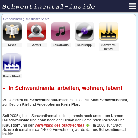
Schnelleinstieg auf dieser Seite:
News
Wetter
Lokalradio
Musiktipp
Schwenti-
nental
Kreis Plön+
In Schwentinental arbeiten, wohnen, leben!
Willkommen auf
Schwentinental-inside
mit Infos zur Stadt
Schwentinental,
zur Region
Kiel
und Angeboten im
Kreis Plön
.
Seit 2005 gibt es Schwentinental-inside, damals noch unter dem Namen
Raisdorf-inside
und dann nach der Fusion der Gemeinden
Raisdorf
und
Klausdorf
und der
Verleihung des Stadtrechtes
in 2008 zur Stadt
Schwentinental mit ca. 14000 Einwohnern, wurde daraus
Schwentinental-
inside
.