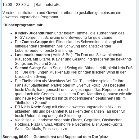
15:00 – 23:30 Uhr | Bahnhofstraße
Vereine, Institutionen und Gewerbetreibende gestalten gemeinsam ein
abwechslungsreiches Programm.
Bühnenprogramm mit:
Kinder- Jugendturnen
unter freiem Himmel, die Turnerinnen des
RTSV sorgen mit Schwung und Bewegung für gute Laune.
Die
Zumba-Gruppe
des Fitnesslandes Schwentinental sorgt mit
mitreißenden Rhythmen, viel Schwung und ansteckender
Lebensfreude für beste Stimmung.
Lassmuckemachen
( Adile & Bo ): Ein Duo aus Schwentinental-
Klausdorf. Mit Gitarre, Klavier und Gesang interpretieren sie bekannte
Songs aus Pop und Sou.
Second Swing:
Wenn Second Swing die Bühne betritt, bleibt kein Fuß
still. Die drei jungen Musiker aus Kiel bringen frischen Wind in den
klassischen Swing.
Die
Titelhelden
als Abschluss Act: Die Titelhelden spielen für ihre
Fans auf Stadtfesten, Partys oder im Livemusikclub. Das bedeutet
beste Musik, handgemacht und live gesungen. Das Repertoire reicht
quer durch alle Genres – sie spielen Rock-Klassiker genauso wie alte
und neue Pop-Perlen bis hin zu modernisierten deutschen Hits im
Titelhelden-Sound!
DJ Niels Koch:
Sorgt mit einem abwechslungsreichen Mix aus
aktuellen Hits und bekannten Klassikern den ganzen Tag über für
beste Unterhaltung und gute Stimmung.
Vielfältige kulinarische Angebote (Tacos, Gegrilltes, Obstbecher,
Hotdogs, Pizza u.v.m.), Alkoholfreie Getränke, Bier, Aperol-Spritz,
Wein, Cocktails, Prosecco u.v.m.
Sonntag, 06.09. – Gottesdienst und Suppe auf dem Dorfplatz