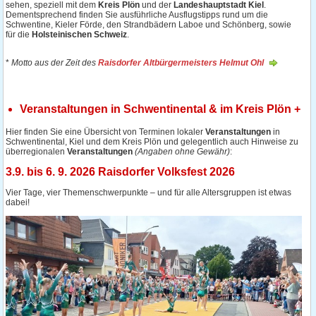
sehen, speziell mit dem
Kreis Plön
und der
Landeshauptstadt Kiel
.
Dementsprechend finden Sie ausführliche Ausflugstipps rund um die
Schwentine, Kieler Förde, den Strandbädern Laboe und Schönberg, sowie
für die
Holsteinischen Schweiz
.
*
Motto aus der Zeit des
Raisdorfer Altbürgermeisters Helmut Ohl
Veranstaltungen in Schwentinental & im Kreis Plön +
Hier finden Sie eine Übersicht von Terminen lokaler
Veranstaltungen
in
Schwentinental, Kiel und dem Kreis Plön und gelegentlich auch Hinweise zu
überregionalen
Veranstaltungen
(Angaben ohne Gewähr)
:
3.9. bis 6. 9. 2026 Raisdorfer Volksfest 2026
Vier Tage, vier Themenschwerpunkte – und für alle Altersgruppen ist etwas
dabei!