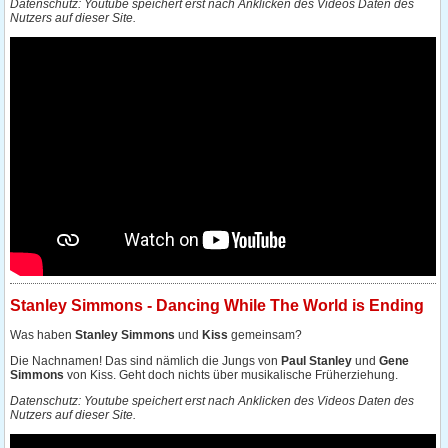
Stanley Simmons - Dancing While The World is Ending
Was haben
Stanley Simmons
und
Kiss
gemeinsam?
Die Nachnamen! Das sind nämlich die Jungs von
Paul Stanley
und
Gene
Simmons
von Kiss. Geht doch nichts über musikalische Früherziehung.